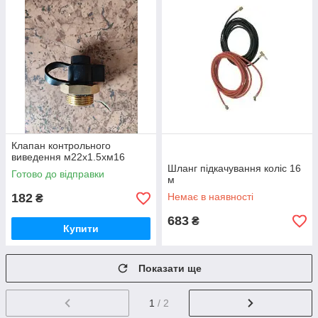
Клапан контрольного
виведення м22х1.5хм16
Шланг підкачування коліс 16
Готово до відправки
м
182
Немає в наявності
₴
683
₴
Купити
Показати ще
1
/ 2