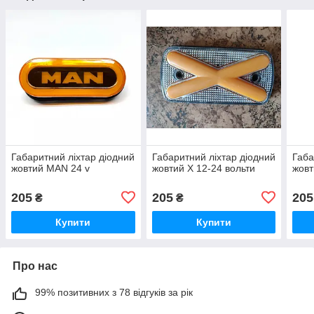
Габаритний ліхтар діодний
Габаритний ліхтар діодний
Габа
жовтий MAN 24 v
жовтий Х 12-24 вольти
жовт
205
205
205
₴
₴
Купити
Купити
Про нас
99% позитивних з 78 відгуків за рік