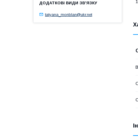
1
tatyana_monblan@ukr.net
Х
В
С
І