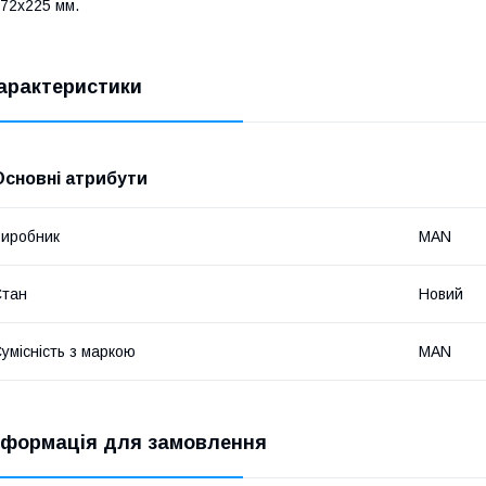
72х225 мм.
арактеристики
Основні атрибути
иробник
MAN
Стан
Новий
умісність з маркою
MAN
нформація для замовлення