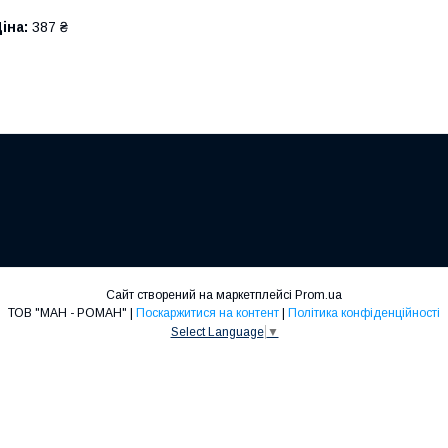
іна:
387 ₴
Сайт створений на маркетплейсі
Prom.ua
ТОВ "МАН - РОМАН" |
Поскаржитися на контент
|
Політика конфіденційності
Select Language
▼