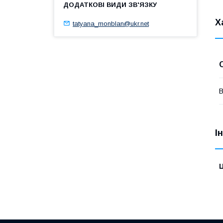
Х
tatyana_monblan@ukr.net
В
І
Ц