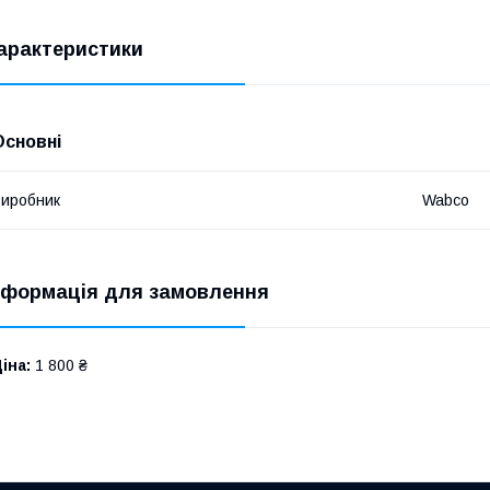
арактеристики
Основні
иробник
Wabco
нформація для замовлення
іна:
1 800 ₴