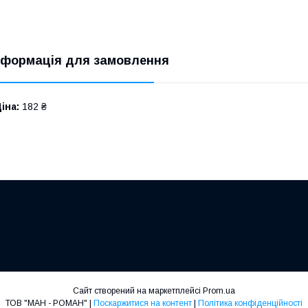
нформація для замовлення
іна:
182 ₴
Сайт створений на маркетплейсі
Prom.ua
ТОВ "МАН - РОМАН" |
Поскаржитися на контент
|
Політика конфіденційності