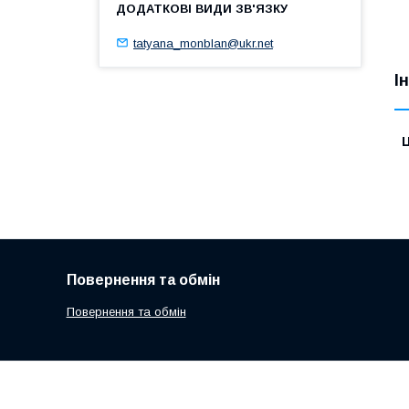
tatyana_monblan@ukr.net
І
Ц
Повернення та обмін
Повернення та обмін