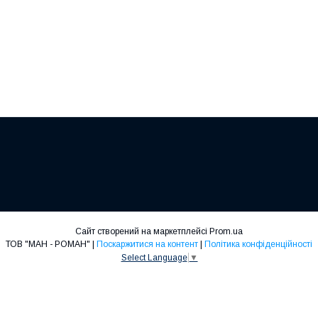
Сайт створений на маркетплейсі
Prom.ua
ТОВ "МАН - РОМАН" |
Поскаржитися на контент
|
Політика конфіденційності
Select Language
▼