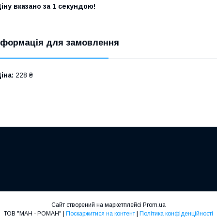
іну вказано за 1 секундою!
нформація для замовлення
іна:
228 ₴
Сайт створений на маркетплейсі
Prom.ua
ТОВ "МАН - РОМАН" |
Поскаржитися на контент
|
Політика конфіденційності