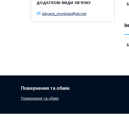
Ц
tatyana_monblan@ukr.net
І
Ц
Повернення та обмін
Повернення та обмін