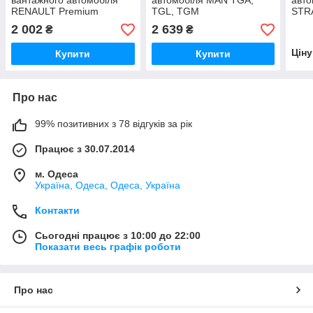
вантажного автомобіля
автомобіля MAN TGA,
авто
RENAULT Premium
TGL, TGM
STR
(2003
2 002
2 639
₴
₴
Цін
Купити
Купити
Про нас
99% позитивних з 78 відгуків за рік
Працює з 30.07.2014
м. Одеса
Україна, Одеса, Одеса, Україна
Контакти
Сьогодні працює з 10:00 до 22:00
Показати весь графік роботи
Про нас