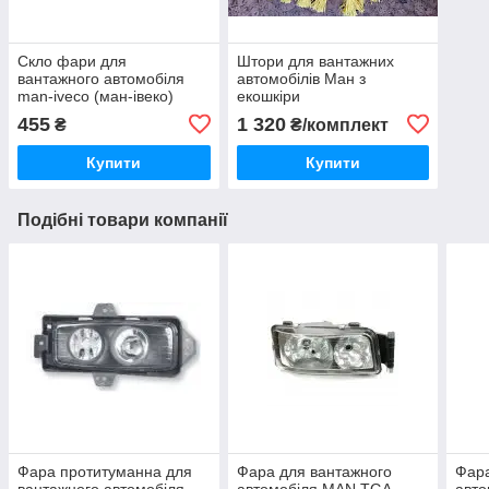
Скло фари для
Штори для вантажних
вантажного автомобіля
автомобілів Ман з
man-iveco (ман-івеко)
екошкіри
455
1 320
₴
₴/комплект
Купити
Купити
Подібні товари компанії
Фара протитуманна для
Фара для вантажного
Фара