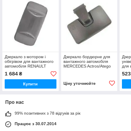
Дзеркало з мотором і
Дзеркало бордюрне для
Дзер
обігрівом для вантажного
вантажного автомобіля
унів
автомобіля RENAULT
MERCEDES Actros/Atego
для 
(МЕРСЕДЕС Актрос/Атего)
авто
1 684
523
₴
Ціну уточнюйте
Купити
Про нас
99% позитивних з 78 відгуків за рік
Працює з 30.07.2014