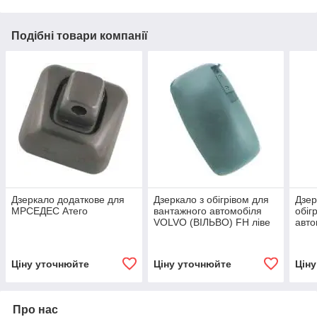
Подібні товари компанії
Дзеркало додаткове для
Дзеркало з обігрівом для
Дзер
МРСЕДЕС Атего
вантажного автомобіля
обіг
VOLVO (ВІЛЬВО) FH ліве
авто
Mag
Ціну уточнюйте
Ціну уточнюйте
Цін
Про нас