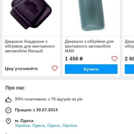
Дзеркало бордюрне з
Дзеркало з обігрівом для
Дзер
обігрівом для вантажного
вантажного автомобіля
обіг
автомобіля Renault
MAN
Magnum
1 456
2 6
₴
Ціну уточнюйте
Купити
Про нас
99% позитивних з 78 відгуків за рік
Працює з 30.07.2014
м. Одеса
Україна, Одеса, Одеса, Україна