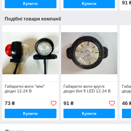
91
Купити
Купити
Подібні товари компанії
Габаритні вогні "міні"
Габаритні вогні круглі
Габа
діодні 12-24 В
діодні білі 9 LED 12-24 В
діод
73
91
46
₴
₴
Купити
Купити