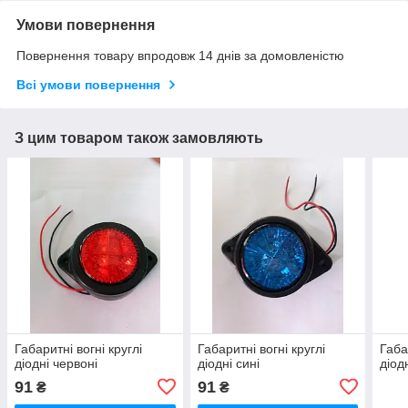
Умови повернення
Повернення товару впродовж 14 днів за домовленістю
Всі умови повернення
З цим товаром також замовляють
Габаритні вогні круглі
Габаритні вогні круглі
Габа
діодні червоні
діодні сині
діод
91
91
₴
₴